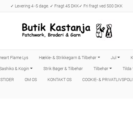
✓ Levering 4 -5 dage. ✓ Fragt 45 DKK✓ Fri fragt ved 500 DKK
eart Flame Lys
Hækle- & Strikkegarn & Tilbehør
Jul
K
 Sashiko & Kogin
Strik Bøger & Tilbehør
Tilbehør
Tilda
STIDER
OM OS
KONTAKT OS
COOKIE- & PRIVATLIVSPOLI